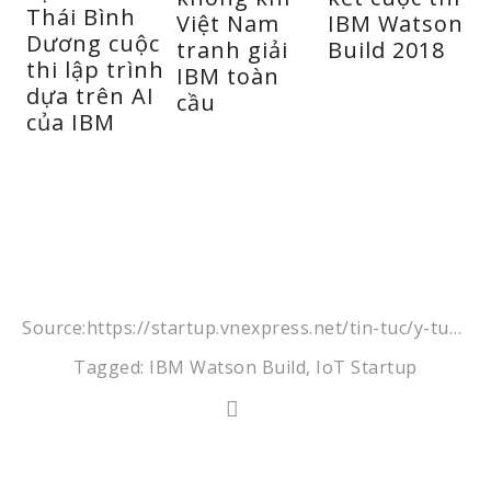
Thái Bình
Việt Nam
IBM Watson
t
Dương cuộc
tranh giải
Build 2018
thi lập trình
IBM toàn
t
dựa trên AI
cầu
của IBM
v
t
Source:
https://startup.vnexpress.net/tin-tuc/y-tuong-moi/startup-giam-sat-chat-luong-khong-khi-viet-nam-tranh-giai-ibm-toan-cau-3879702.html
Tagged:
IBM Watson Build
,
IoT Startup