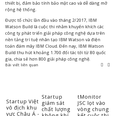
thiết bị, đảm bảo tính bảo mật cao và dễ dàng mở 
rộng hệ thống.
Được tổ chức lần đầu vào tháng 2/2017, IBM 
Watson Build là cuộc thi nhằm khuyến khích các 
công ty phát triển giải pháp công nghệ dựa trên 
nền tảng trí tuệ nhân tạo IBM Watson và điện 
toán đám mây IBM Cloud. Đến nay, IBM Watson 
Build thu hút khoảng 1.700 đối tác tới từ 80 quốc 
gia, chia sẻ hơn 800 giải pháp công nghệ.
Bài viết liên quan
Startup
tMonitor
Startup Việt
giám sát
JSC lọt vào
t
vô địch khu
chất lượng
vòng chung
vực Châu Á -
không khí
kết cuộc thi