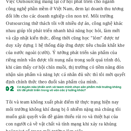
Việc Outsourcing mang lại cơ hội phát triển cho ngành 
công nghệ phần mềm ở Việt Nam, đem lại doanh thu tương 
đối lớn cho các doanh nghiệp còn non trẻ. Môi trường 
Outsourcing thử thách tôi với nhiều dự án, công nghệ khác 
nhau giúp tôi phát triển nhanh khả năng học hỏi, làm mới 
và cập nhật kiến thức, đồng thời cũng học "lỏm" được tư 
duy xây dựng 1 hệ thống đáp ứng được tiêu chuẩn khắt khe 
của nước ngoài (cười). Ý tưởng phát triển sản phẩm của 
riêng mình vẫn được tôi nung nấu trong suốt quá trình đó, 
khi cảm thấy cơ hội chín muồi, thị trường có tiềm năng đón 
nhận sản phẩm và năng lực cá nhân đủ sức thì tôi mới quyết 
định chính thức theo đuổi sản phẩm của mình.
Tôi và team không xuất phát điểm từ thực trạng hiện nay 
môi trường không khí đang bị ô nhiễm nặng mà chúng tôi 
muốn giải quyết vấn đề giảm thiểu rủi ro và thiệt hại của 
con người cả về vật chất và tính mạng khi xảy ra khủng 