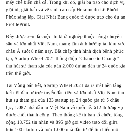
máy chế biến chả cá. Trong khi đó, giải ba trao cho dịch vụ 
giặt ủi, giặt hấp và vệ sinh cao cấp Heramo do Lê Phước 
Phúc sáng lập. Giải Nhất Bảng quốc tế được trao cho dự án 
ProfilePrint.
Đây được xem là cuộc thi khởi nghiệp thuộc hàng chuyên 
sâu và lớn nhất Việt Nam, mang tầm ảnh hưởng tại khu vực 
châu Á suốt 8 năm nay. Bất chấp tình hình dịch bệnh phức 
tạp, Startup Wheel 2021 thông điệp "Chance to Change" 
thu hút sự tham gia của gần 2.000 dự án đến từ 24 quốc gia 
trên thế giới.
Tại Vòng bán kết, Startup Wheel 2021 đã ra mắt nền tảng 
kết nối đầu tư trực tuyến đầu tiên và lớn nhất Việt Nam thu 
hút sự tham gia của 133 startup tại 24 quốc gia từ 5 châu 
lục, 1.087 nhà đầu tư Việt Nam và quốc tế. 612 thương vụ 
được chốt thành công. Theo thống kê từ ban tổ chức, tổng 
cộng 18.752 tin nhắn và 895 giờ gọi video trao đổi giữa 
hơn 100 startup và hơn 1.000 nhà đầu tư để tìm hiểu mô 