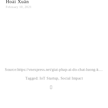
Hoài Xuân
W
February 10, 2021
O
Source:
https://vnexpress.net/giai-phap-ai-do-chat-luong-khong-khi-thang-startup-wheel-2021-4382282.html
Tagged:
IoT Startup
,
Social Impact