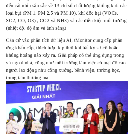
đến cái nhìn sâu sắc về 13 chỉ số chất lượng không khí: các 
loại bụi (PM 1, PM 2.5 và PM 10), khí độc hại (VOCs, 
SO2, CO, O3) , CO2 và NH3) và các điều kiện môi trường 
(nhiệt độ, độ ẩm và ánh sáng).
Căn cứ vào phân tích dữ liệu AI, tMonitor cung cấp phản 
ứng khẩn cấp, thích hợp, kịp thời khi bất kỳ sự cố hoặc 
khủng hoảng nào xảy ra. Giải pháp có thể ứng dụng trong 
và ngoài nhà, cũng như môi trường làm việc có mật độ cao 
người lao động như công xưởng, bệnh viện, trường học, 
trung tâm thương mại...