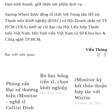
hình kinh doanh, giới thiệu sản phẩm dịch vụ.
Startup Wheel được đồng tổ chức bởi Trung tâm Hỗ trợ 
Thanh niên Khởi nghiệp (BSSC) và Hội Doanh nhân trẻ TP 
HCM (YBA) dưới sự chỉ đạo của Hội Liên hiệp Thanh 
niên Việt Nam, Hội Sinh viên Việt Nam và Sở Khoa học & 
Công nghệ TP HCM.
Viễn Thông
Bài viết liên quan
Bỏ học bổng
tMonitor ký
tiến sĩ, chọn
Phỏng vấn
t
kết thỏa thuận
khởi nghiệp
Đại sứ thương
g
hợp tác với
March 18, 2022
hiệu tMonitor
g
Wiziin
- nghệ sĩ
T
February 28, 2021
Cellist Đinh
N