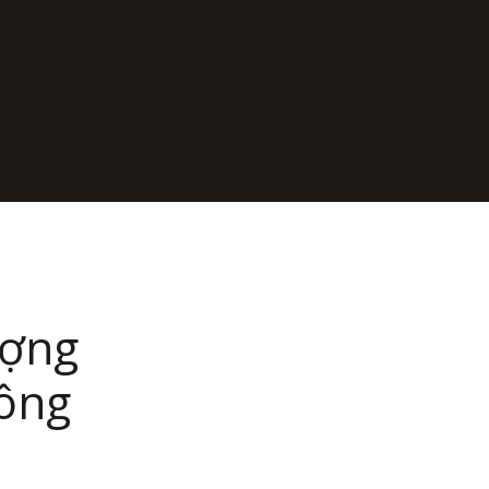
ượng
công