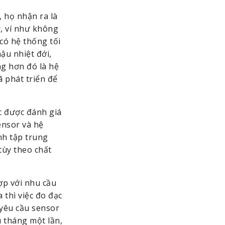
họ nhận ra là 
 ví như không 
ó hệ thống tối 
u nhiệt đới, 
g hơn đó là hệ 
phát triển để 
c được đánh giá 
ensor và hệ 
h tập trung 
tùy theo chất 
p với nhu cầu 
thì việc đo đạc 
yêu cầu sensor 
 tháng một lần, 