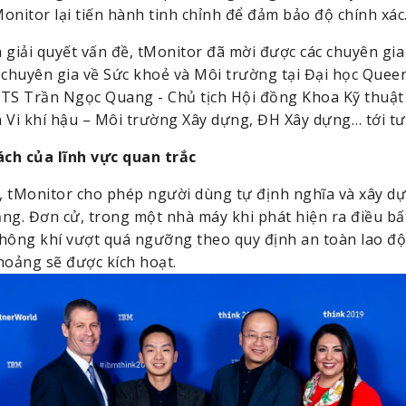
onitor lại tiến hành tinh chỉnh để đảm bảo độ chính xác
 giải quyết vấn đề, tMonitor đã mời được các chuyên gia 
huyên gia về Sức khoẻ và Môi trường tại Đại học Queen
S.TS Trần Ngọc Quang - Chủ tịch Hội đồng Khoa Kỹ thuật 
Vi khí hậu – Môi trường Xây dựng, ĐH Xây dựng… tới tư
ch của lĩnh vực quan trắc
 tMonitor cho phép người dùng tự định nghĩa và xây dựn
ng. Đơn cử, trong một nhà máy khi phát hiện ra điều bất
hông khí vượt quá ngưỡng theo quy định an toàn lao độn
hoảng sẽ được kích hoạt.