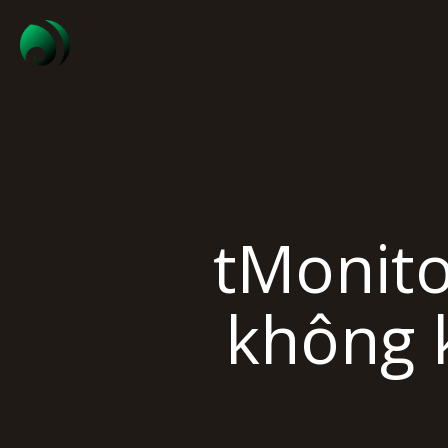
tMonito
không 