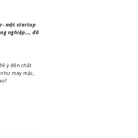
- một startup 
ng nghiệp…, đã 
ể ý đến chất 
 như may mặc, 
ào?