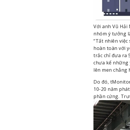
Với anh Vũ Hải 
nhóm ý tưởng lậ
“Tất nhiên việc
hoàn toàn với y
trắc chỉ đưa ra 
chưa kể những y
lên men chẳng h
Do đó, tMonitor
10-20 năm phát
phần cứng. Trướ