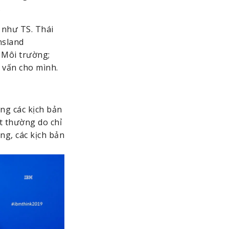
.
như TS. Thái 
sland 
Môi trường; 
 vấn cho mình.
g các kịch bản 
 thường do chỉ 
g, các kịch bản 