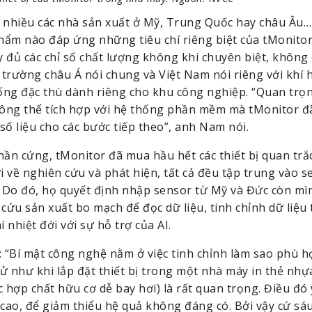
 nhiều các nhà sản xuất ở Mỹ, Trung Quốc hay châu Âu…, 
ẩm nào đáp ứng những tiêu chí riêng biệt của tMonitor,
 đủ các chỉ số chất lượng không khí chuyên biệt, không c
trường châu Á nói chung và Việt Nam nói riêng với khí hậ
ng đặc thù dành riêng cho khu công nghiệp. “Quan trọn
ng thể tích hợp với hệ thống phần mềm mà tMonitor đã 
 số liệu cho các bước tiếp theo”, anh Nam nói.
hần cứng, tMonitor đã mua hầu hết các thiết bị quan trắ
i về nghiên cứu và phát hiện, tất cả đều tập trung vào s
Do đó, họ quyết định nhập sensor từ Mỹ và Đức còn mìn
cứu sản xuất bo mạch để đọc dữ liệu, tinh chỉnh dữ liệu 
 nhiệt đới với sự hỗ trợ của AI.
: “Bí mật công nghệ nằm ở việc tinh chỉnh làm sao phù hợ
ử như khi lắp đặt thiết bị trong một nhà máy in thẻ nhựa 
c hợp chất hữu cơ dễ bay hơi) là rất quan trọng. Điều đó 
 cao, để giảm thiểu hệ quả không đáng có. Bởi vậy cứ sáu