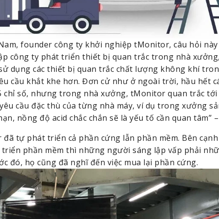
Nam, founder công ty khởi nghiệp tMonitor, câu hỏi này
p công ty phát triển thiết bị quan trắc trong nhà xưởng,
 sử dụng các thiết bị quan trắc chất lượng không khí tron
êu cầu khắt khe hơn. Đơn cử như ở ngoài trời, hầu hết c
5 chỉ số, nhưng trong nhà xưởng, tMonitor quan trắc tới 1
êu cầu đặc thù của từng nhà máy, ví dụ trong xưởng sản
ạn, nồng độ acid chắc chắn sẽ là yếu tố cần quan tâm” 
 đã tự phát triển cả phần cứng lẫn phần mềm. Bên cạnh t
 triển phần mềm thì những người sáng lập vấp phải nhữ
c đó, họ cũng đã nghĩ đến việc mua lại phần cứng.