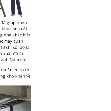
 đã giúp nhen 
 khu sản xuất. 
g nhà khác biệt 
ác máy quan 
3 chỉ số, đó là 
 xuất đồ ăn 
– anh Nam nói.
huận lợi có từ 
ng khó khăn về 